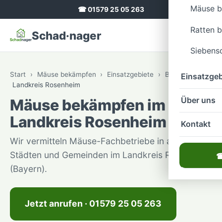
Mäuse 
☎ 01579 25 05 263
Ratten 
Schad·nager
Siebens
Start
›
Mäuse bekämpfen
›
Einsatzgebiete
›
Bayern
›
Einsatzgeb
Landkreis Rosenheim
Über uns
Mäuse bekämpfen im
Landkreis Rosenheim
Kontakt
Wir vermitteln Mäuse-Fachbetriebe in allen
Städten und Gemeinden im Landkreis Rosenheim
☎
(Bayern).
Jetzt anrufen · 01579 25 05 263