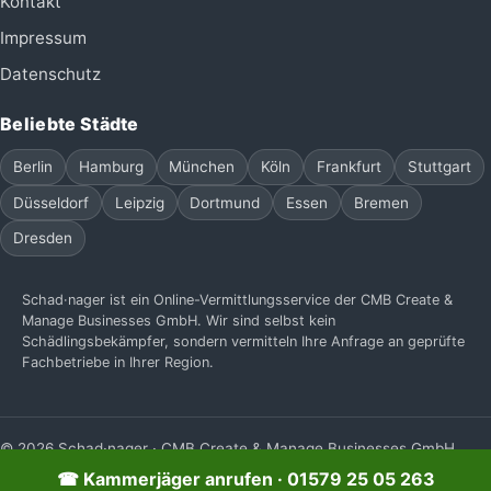
Kontakt
Impressum
Datenschutz
Beliebte Städte
Berlin
Hamburg
München
Köln
Frankfurt
Stuttgart
Düsseldorf
Leipzig
Dortmund
Essen
Bremen
Dresden
Schad·nager ist ein Online-Vermittlungsservice der CMB Create &
Manage Businesses GmbH. Wir sind selbst kein
Schädlingsbekämpfer, sondern vermitteln Ihre Anfrage an geprüfte
Fachbetriebe in Ihrer Region.
© 2026 Schad·nager · CMB Create & Manage Businesses GmbH
Impressum
Datenschutz
☎ Kammerjäger anrufen · 01579 25 05 263