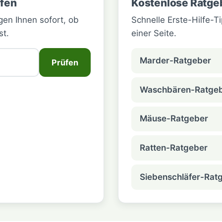
üfen
Kostenlose Ratge
gen Ihnen sofort, ob
Schnelle Erste-Hilfe-T
st.
einer Seite.
Marder-Ratgeber
Prüfen
Waschbären-Ratge
Mäuse-Ratgeber
Ratten-Ratgeber
Siebenschläfer-Rat