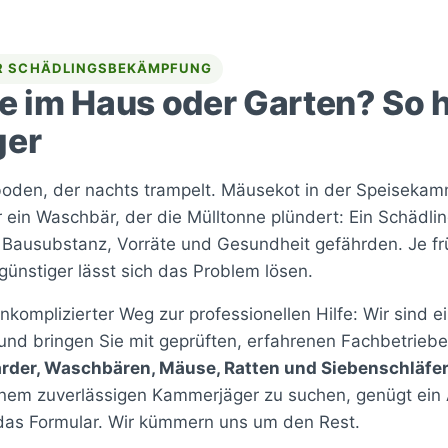
ÜR SCHÄDLINGSBEKÄMPFUNG
 im Haus oder Garten? So hi
ger
oden, der nachts trampelt. Mäusekot in der Speisekam
in Waschbär, der die Mülltonne plündert: Ein Schädlings
n Bausubstanz, Vorräte und Gesundheit gefährden. Je fr
günstiger lässt sich das Problem lösen.
unkomplizierter Weg zur professionellen Hilfe: Wir sind 
und bringen Sie mit geprüften, erfahrenen Fachbetrieben
rder, Waschbären, Mäuse, Ratten und Siebenschläfe
nem zuverlässigen Kammerjäger zu suchen, genügt ein 
das Formular. Wir kümmern uns um den Rest.