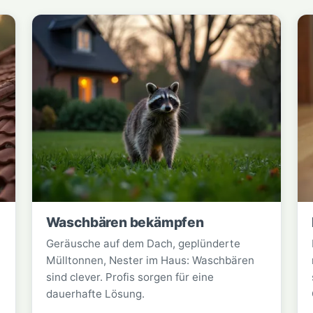
Waschbären bekämpfen
Geräusche auf dem Dach, geplünderte
Mülltonnen, Nester im Haus: Waschbären
sind clever. Profis sorgen für eine
dauerhafte Lösung.