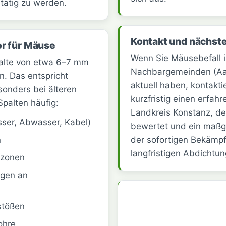
 tätig zu werden.
Kontakt und nächste
or für Mäuse
Wenn Sie Mäusebefall i
palte von etwa 6–7 mm
Nachbargemeinden (Aac
n. Das entspricht
aktuell haben, kontakti
esonders bei älteren
kurzfristig einen erfa
palten häufig:
Landkreis Konstanz, de
ser, Abwasser, Kabel)
bewertet und ein maßge
der sofortigen Bekämpf
n
langfristigen Abdichtun
lzonen
ngen an
stößen
ohre