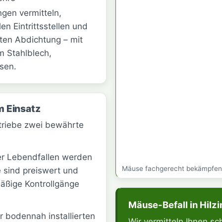
ngen vermitteln,
en Eintrittsstellen und
en Abdichtung – mit
m Stahlblech,
sen.
m Einsatz
triebe zwei bewährte
er Lebendfallen werden
Mäuse fachgerecht bekämpfen 
 sind preiswert und
mäßige Kontrollgänge
Mäuse-Befall in Hilz
 bodennah installierten
Wir vermitteln Ihnen sc