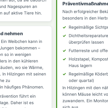
ten auf, da sie dadurch
Präventivmaßnahme
 und Nagespuren an
Nach erfolgreicher Bek
auf aktive Tiere hin.
besonders in den Herb
Regelmäßige Sichtprü
nd nehmen
Dichtheitsreparatur
 Ein Weibchen kann in
überprüfen lassen
–6 Jungen bekommen –
Futterreste und off
n so in wenigen
Holzstapel, Kompos
ers in den kühleren
Haus lagern
äuden, wo sie Wärme,
 In Hilzingen mit seinen
Regelmäßige Köderbo
ähe zu
oder quartal)
 ein häufiges Phänomen.
In Hilzingen mit den nä
können Mäuse leicht v
vention führt ein
zuwandern. Ein Monitor
Plage. Daher ist es
sich aus.