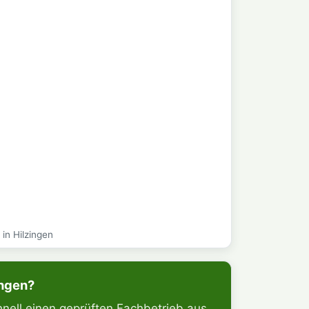
in Hilzingen
ingen?
hnell einen geprüften Fachbetrieb aus