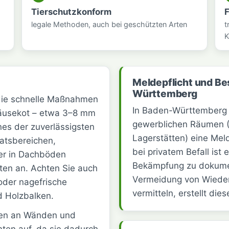
Tierschutzkonform
F
legale Methoden, auch bei geschützten Arten
t
K
Meldepflicht und Be
Württemberg
 die schnelle Maßnahmen
In Baden-Württemberg b
 Mäusekot – etwa 3–8 mm
gewerblichen Räumen (
nes der zuverlässigsten
Lagerstätten) eine Mel
atsbereichen,
bei privatem Befall ist 
er in Dachböden
Bekämpfung zu dokumen
ten an. Achten Sie auch
Vermeidung von Wiederb
 oder nagefrische
vermitteln, erstellt d
 Holzbalken.
uren an Wänden und