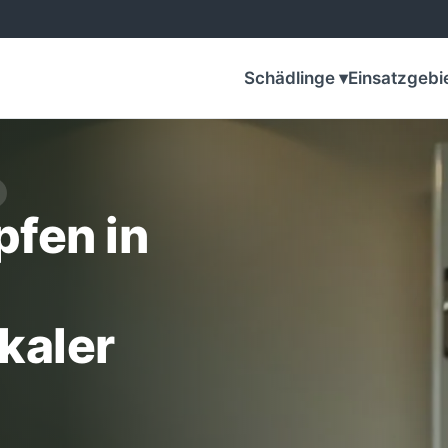
Schädlinge ▾
Einsatzgebi
fen in
kaler