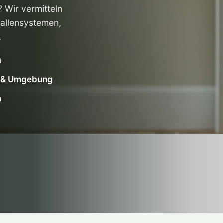
 Wir vermitteln
Fallensystemen,
.
n
n & Umgebung
n