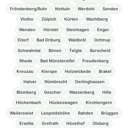
Fröndenberg/Ruhr
Nottuln
Werdohl
Senden
Vlotho
Zülpich
Kürten
Wachtberg
Wenden
Hörstel
Steinhagen
Enger
Eitorf
Bad Driburg
Waldbröl
Ochtrup
Schwalmtal
Bönen
Telgte
Burscheid
Rhede
Bad Münstereifel
Freudenberg
Kreuzau
Kierspe
Holzwickede
Brakel
Halver
Nümbrecht
Oerlinghausen
Blomberg
Gescher
Wassenberg
Hille
Hilchenbach
Hückeswagen
Kirchlengern
Weilerswist
Leopoldshöhe
Rahden
Brüggen
Erwitte
Grefrath
Hövelhof
Olsberg