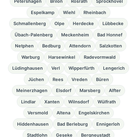
Petershagen
Brilon
Rösrath
Sprockhövel
Espelkamp
Wiehl
Rheinbach
Schmallenberg
Olpe
Herdecke
Lübbecke
Übach-Palenberg
Meckenheim
Bad Honnef
Netphen
Bedburg
Attendorn
Salzkotten
Warburg
Harsewinkel
Radevormwald
Lüdinghausen
Verl
Wipperfürth
Lengerich
Jüchen
Rees
Vreden
Büren
Meinerzhagen
Elsdorf
Marsberg
Alfter
Lindlar
Xanten
Wilnsdorf
Wülfrath
Versmold
Altena
Engelskirchen
Hiddenhausen
Bad Berleburg
Ennigerloh
Stadtlohn
Geseke
Bergneustadt