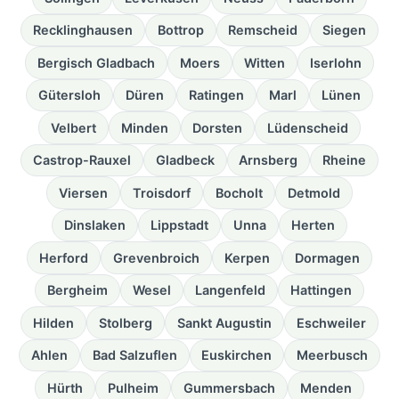
Recklinghausen
Bottrop
Remscheid
Siegen
Bergisch Gladbach
Moers
Witten
Iserlohn
Gütersloh
Düren
Ratingen
Marl
Lünen
Velbert
Minden
Dorsten
Lüdenscheid
Castrop-Rauxel
Gladbeck
Arnsberg
Rheine
Viersen
Troisdorf
Bocholt
Detmold
Dinslaken
Lippstadt
Unna
Herten
Herford
Grevenbroich
Kerpen
Dormagen
Bergheim
Wesel
Langenfeld
Hattingen
Hilden
Stolberg
Sankt Augustin
Eschweiler
Ahlen
Bad Salzuflen
Euskirchen
Meerbusch
Hürth
Pulheim
Gummersbach
Menden