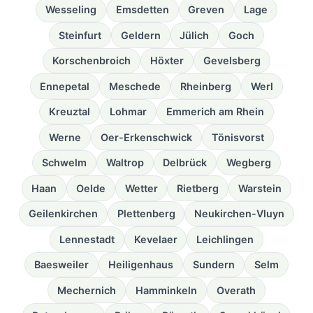
Wesseling
Emsdetten
Greven
Lage
Steinfurt
Geldern
Jülich
Goch
Korschenbroich
Höxter
Gevelsberg
Ennepetal
Meschede
Rheinberg
Werl
Kreuztal
Lohmar
Emmerich am Rhein
Werne
Oer-Erkenschwick
Tönisvorst
Schwelm
Waltrop
Delbrück
Wegberg
Haan
Oelde
Wetter
Rietberg
Warstein
Geilenkirchen
Plettenberg
Neukirchen-Vluyn
Lennestadt
Kevelaer
Leichlingen
Baesweiler
Heiligenhaus
Sundern
Selm
Mechernich
Hamminkeln
Overath