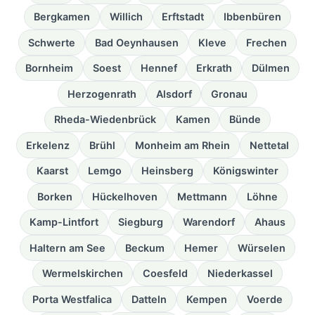
Bergkamen
Willich
Erftstadt
Ibbenbüren
Schwerte
Bad Oeynhausen
Kleve
Frechen
Bornheim
Soest
Hennef
Erkrath
Dülmen
Herzogenrath
Alsdorf
Gronau
Rheda-Wiedenbrück
Kamen
Bünde
Erkelenz
Brühl
Monheim am Rhein
Nettetal
Kaarst
Lemgo
Heinsberg
Königswinter
Borken
Hückelhoven
Mettmann
Löhne
Kamp-Lintfort
Siegburg
Warendorf
Ahaus
Haltern am See
Beckum
Hemer
Würselen
Wermelskirchen
Coesfeld
Niederkassel
Porta Westfalica
Datteln
Kempen
Voerde