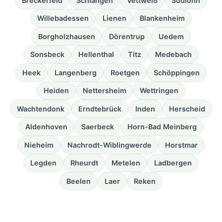
Breckerfeld
Schlangen
Vettweiß
Südlohn
Willebadessen
Lienen
Blankenheim
Borgholzhausen
Dörentrup
Uedem
Sonsbeck
Hellenthal
Titz
Medebach
Heek
Langenberg
Roetgen
Schöppingen
Heiden
Nettersheim
Wettringen
Wachtendonk
Erndtebrück
Inden
Herscheid
Aldenhoven
Saerbeck
Horn-Bad Meinberg
Nieheim
Nachrodt-Wiblingwerde
Horstmar
Legden
Rheurdt
Metelen
Ladbergen
Beelen
Laer
Reken