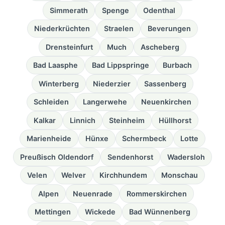
Simmerath
Spenge
Odenthal
Niederkrüchten
Straelen
Beverungen
Drensteinfurt
Much
Ascheberg
Bad Laasphe
Bad Lippspringe
Burbach
Winterberg
Niederzier
Sassenberg
Schleiden
Langerwehe
Neuenkirchen
Kalkar
Linnich
Steinheim
Hüllhorst
Marienheide
Hünxe
Schermbeck
Lotte
Preußisch Oldendorf
Sendenhorst
Wadersloh
Velen
Welver
Kirchhundem
Monschau
Alpen
Neuenrade
Rommerskirchen
Mettingen
Wickede
Bad Wünnenberg