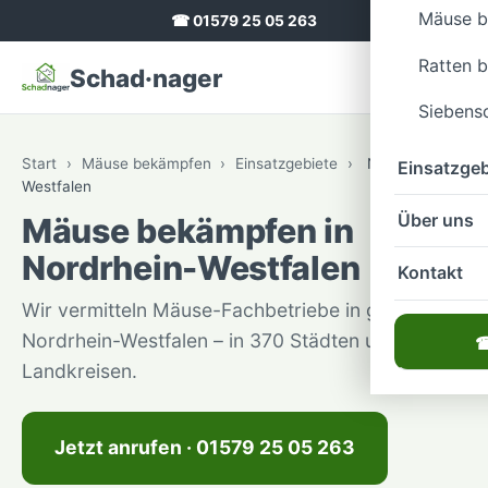
Mäuse 
☎ 01579 25 05 263
Ratten 
Schad·nager
Siebens
Start
›
Mäuse bekämpfen
›
Einsatzgebiete
›
Nordrhein-
Einsatzgeb
Westfalen
Über uns
Mäuse bekämpfen in
Nordrhein-Westfalen
Kontakt
Wir vermitteln Mäuse-Fachbetriebe in ganz
Nordrhein-Westfalen – in 370 Städten und 31
☎
Landkreisen.
Jetzt anrufen · 01579 25 05 263