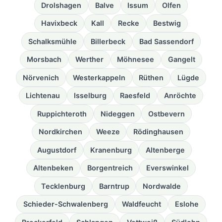
Drolshagen
Balve
Issum
Olfen
Havixbeck
Kall
Recke
Bestwig
Schalksmühle
Billerbeck
Bad Sassendorf
Morsbach
Werther
Möhnesee
Gangelt
Nörvenich
Westerkappeln
Rüthen
Lügde
Lichtenau
Isselburg
Raesfeld
Anröchte
Ruppichteroth
Nideggen
Ostbevern
Nordkirchen
Weeze
Rödinghausen
Augustdorf
Kranenburg
Altenberge
Altenbeken
Borgentreich
Everswinkel
Tecklenburg
Barntrup
Nordwalde
Schieder-Schwalenberg
Waldfeucht
Eslohe