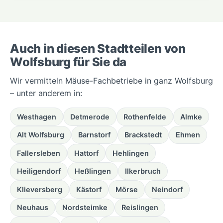
Auch in diesen Stadtteilen von
Wolfsburg für Sie da
Wir vermitteln Mäuse-Fachbetriebe in ganz Wolfsburg
– unter anderem in:
Westhagen
Detmerode
Rothenfelde
Almke
Alt Wolfsburg
Barnstorf
Brackstedt
Ehmen
Fallersleben
Hattorf
Hehlingen
Heiligendorf
Heßlingen
Ilkerbruch
Klieversberg
Kästorf
Mörse
Neindorf
Neuhaus
Nordsteimke
Reislingen