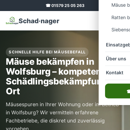
Mäuse 
☎ 01579 25 05 263
Ratten 
Schad·nager
Siebens
Einsatzgeb
SCHNELLE HILFE BEI MÄUSEBEFALL
Über uns
Mäuse bekämpfen in
Wolfsburg – kompetente
Kontakt
Schädlingsbekämpfung vor
Ort
☎
Mäusespuren in Ihrer Wohnung oder im Betrieb
in Wolfsburg? Wir vermitteln erfahrene
Fachbetriebe, die diskret und zuverlässig
vorgehen.